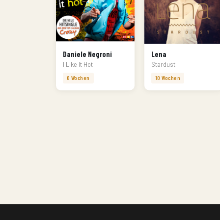
Daniele Negroni
Lena
I Like It Hot
Stardust
6 Wochen
10 Wochen