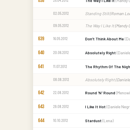
638
25.04.2012
The Way I Like It
(Mandy 
02.05.2012
Standing Still
(Roman Lo
09.05.2012
The Way I Like It
(Mandy C
639
16.05.2012
Don't Think About Me
(Da
640
20.06.2012
Absolutely Right
(Daniel
641
11.07.2012
The Rhythm Of The Nig
08.08.2012
Absolutely Right
(Daniel
642
22.08.2012
Round 'N' Round
(Menowi
643
29.08.2012
I Like It Hot
(Daniele Negr
644
10.10.2012
Stardust
(Lena)