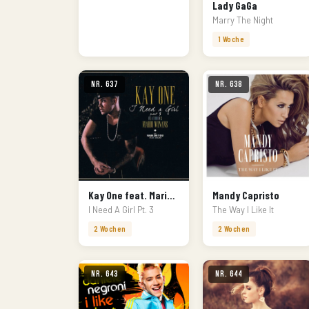
Lady GaGa
Marry The Night
1 Woche
Nr. 637
Nr. 638
Kay One feat. Mario Winans
Mandy Capristo
I Need A Girl Pt. 3
The Way I Like It
2 Wochen
2 Wochen
Nr. 643
Nr. 644