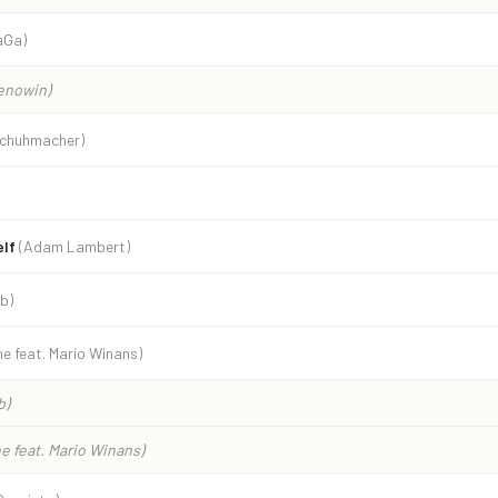
aGa)
enowin)
Schuhmacher)
elf
(Adam Lambert)
b)
ne feat. Mario Winans)
b)
e feat. Mario Winans)