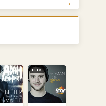
3
Nr. 636