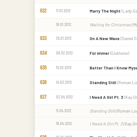
632
11.01.2012
Marry The Night
(Lady G
18.01.2012
Waiting for Christmas
(M
633
25.01.2012
On A New Wave
(Daniel 
634
08.02.2012
Für immer
(Eisblume)
635
15.02.2012
Better Than I Know Mys
636
14.03.2012
Standing Still
(Roman Lo
637
03.04.2012
I Need A Girl Pt. 3
(Kay O
11.04.2012
Standing Still
(Roman Lo
18.04.2012
I Need A Girl Pt. 3
(Kay On