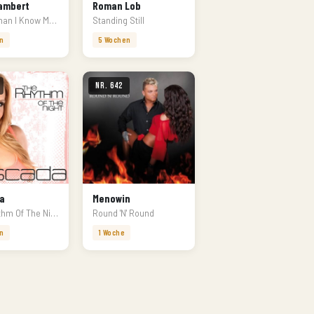
ambert
Roman Lob
Better Than I Know Myself
Standing Still
n
5 Wochen
Nr. 642
a
Menowin
The Rhythm Of The Night
Round 'N' Round
n
1 Woche