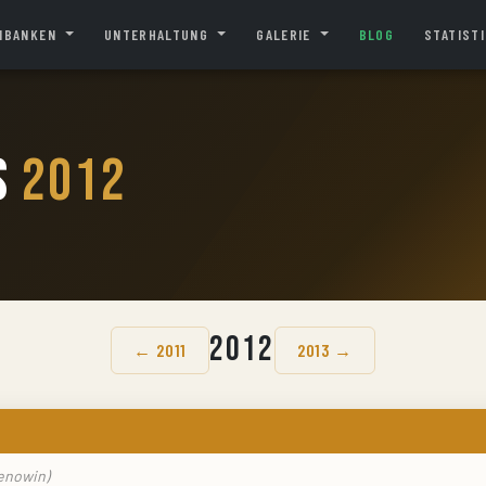
NBANKEN
UNTERHALTUNG
GALERIE
BLOG
STATIST
s
2012
2012
← 2011
2013 →
enowin)