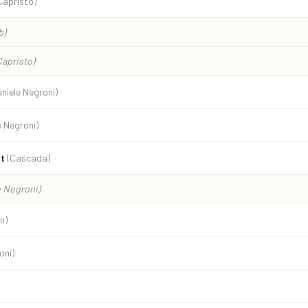
Capristo)
b)
apristo)
niele Negroni)
e Negroni)
ht
(Cascada)
e Negroni)
n)
oni)