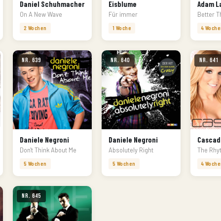
Daniel Schuhmacher
Eisblume
Adam L
On A New Wave
Für immer
2 Wochen
1 Woche
4 Woche
Nr. 639
Nr. 640
Nr. 641
Daniele Negroni
Daniele Negroni
Cascad
Don't Think About Me
Absolutely Right
5 Wochen
5 Wochen
4 Woche
Nr. 645