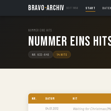
BRAVO
-
ARCHIV
START
DATE
SEIT 1956
NUMMER EINS HITS
/
Nummer Eins Hit
NR. 632–645
14 HITS
NR.
DATUM
HIT
04.01.2012
Waiting for Christmas
(M