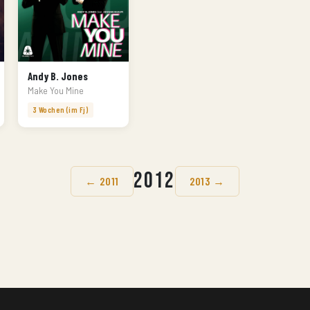
Andy B. Jones
Make You Mine
3 Wochen (im Fj)
2012
← 2011
2013 →