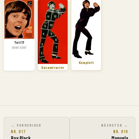
Teil 17
BRAVO 12/1967
Komplett
Gesamtraster
VORHERIGER
NÄCHSTER
Nr. 017
Nr. 019
Roy Black
Manuela