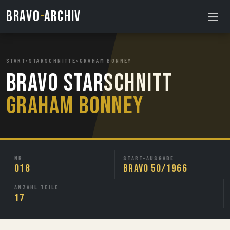
BRAVO
-
ARCHIV
START
›
STARSCHNITTE
›
GRAHAM BONNEY
BRAVO Starschnitt
Graham Bonney
NR.
START-AUSGABE
018
BRAVO 50/1966
ANZAHL TEILE
17