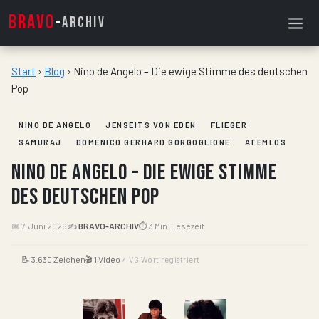
BRAVO
-
ARCHIV
Start
›
Blog
›
Nino de Angelo – Die ewige Stimme des deutschen
Pop
NINO DE ANGELO
JENSEITS VON EDEN
FLIEGER
SAMURAJ
DOMENICO GERHARD GORGOGLIONE
ATEMLOS
Nino de Angelo – Die ewige Stimme
des deutschen Pop
📅 7. Juni 2026
✍️
BRAVO-ARCHIV
⏱ 3 Min. Lesezeit
📝 3.630 Zeichen
🎬 1 Video
✓ VG Wort registriert