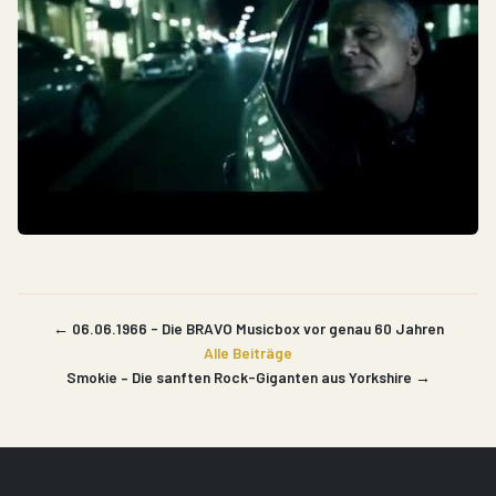
▶ Klicken zum Abspielen
Durch den Klick wird eine Verbindung zu YouTube
← 06.06.1966 - Die BRAVO Musicbox vor genau 60 Jahren
hergestellt.
Alle Beiträge
Weitere Infos:
Datenschutzerklärung § 10
Smokie – Die sanften Rock-Giganten aus Yorkshire →