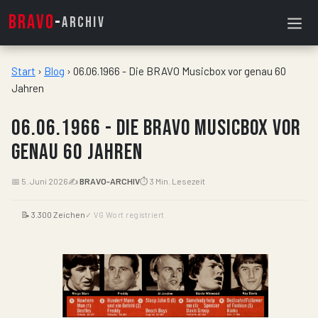
BRAVO
-
ARCHIV
Start
›
Blog
›
06.06.1966 - Die BRAVO Musicbox vor genau 60
Jahren
06.06.1966 - Die BRAVO Musicbox vor
genau 60 Jahren
📅 5. Juni 2026
✍️
BRAVO-ARCHIV
⏱ 3 Min. Lesezeit
📝 3.300 Zeichen
✓ VG Wort registriert