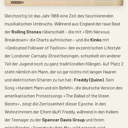
Gleichzeitig ist das Jahr 1966 eine Zeit des faszinierenden
musikalischen Umbruchs. Während aus England der raue Beat
der
Rolling Stones
rüberschallt – die mit »19th Nervous
Breakdown« die Charts aufmischen – und die
Kinks
mit
»Dedicated Follower of Fashion« den exzentrischen Lifestyle
der Londoner
Carnaby Street
besingen, schunkelt ein anderer
Teil der Jugend noch zu ganz traditionellen Klängen. Auf Platz 2
steht nämlich ein Mann, der so gar nichts mit langen Haaren
und elektrischen Gitarren zu tun hat:
Freddy (Quinn)
. Sein
Song »Hundert Mann und ein Befehl«, die deutsche Version des
amerikanischen Protestsongs »The Ballad of the Green
Berets«, zeigt die Zerrissenheit dieser Epoche. In den
Wohnzimmern der Eltern läuft Freddy, während in den Kellern
der Teenager zu der
Spencer Davis Group
und ihrem
mitreißenden »Somebody Help Me« wild getanzt wird.