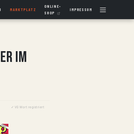
ONLINE-
N
MARKTPLATZ
IMPRESSUM
SHOP
er im
✓ VG Wort registriert