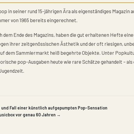
op in seiner rund 15-jährigen Ära als eigenständiges Magazin 
ummer von 1965 bereits eingerechnet.
h dem Ende des Magazins, haben die gut erhaltenen Hefte eine
egen ihrer zeitgenössischen Ästhetik und der oft riesigen, un
 auf dem Sammlermarkt heiß begehrte Objekte. Unter Popkult
torische pop-Ausgaben heute wie rare Schätze gehandelt – al
 Jugendzeit.
 und Fall einer künstlich aufgepumpten Pop-Sensation
Musicbox vor genau 60 Jahren →