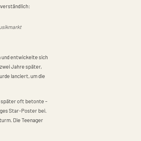
sverständlich:
usikmarkt
 und entwickelte sich
wei Jahre später,
rde lanciert, um die
später oft betonte –
iges Star-Poster bei.
Sturm. Die Teenager