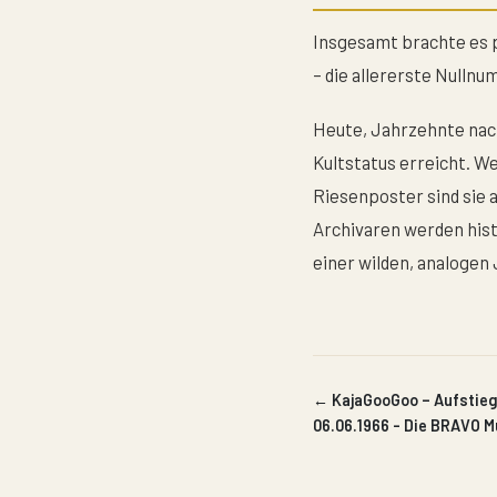
Insgesamt brachte es p
– die allererste Nulln
Heute, Jahrzehnte nac
Kultstatus erreicht. W
Riesenposter sind sie
Archivaren werden his
einer wilden, analogen
← KajaGooGoo – Aufstieg
06.06.1966 - Die BRAVO 