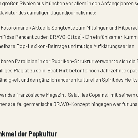
em großen Rivalen aus München vor allem in den Anfangsjahren s
laviatur des damaligen Jugendjournalismus:
-Fotoromane • Aktuelle Songtexte zum Mitsingen und Hitparad
“ (das Pendant zu den BRAVO-Ottos) • Ein einfühlsamer Kum
mmelbare Pop-Lexikon-Beiträge und mutige Aufklärungsserien
baren Parallelen in der Rubriken-Struktur verwehrte sich die
illiges Plagiat zu sein. Beat Hirt betonte noch Jahrzehnte späte
ndigkeit und den gänzlich anderen kulturellen Spirit des Hefts
war das französische Magazin ‚Salut, les Copains!‘ mit seine
s eher steife, germanische BRAVO-Konzept hingegen war für un
nkmal der Popkultur