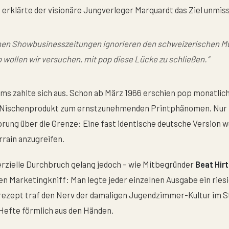
l erklärte der visionäre Jungverleger Marquardt das Ziel unmis
hen Showbusinesszeitungen ignorieren den schweizerischen M
b wollen wir versuchen, mit pop diese Lücke zu schließen.“
ms zahlte sich aus. Schon ab März 1966 erschien pop monatlich
 Nischenprodukt zum ernstzunehmenden Printphänomen. Nur z
rung über die Grenze: Eine fast identische deutsche Version wu
rain anzugreifen.
rzielle Durchbruch gelang jedoch – wie Mitbegründer
Beat Hirt
len Marketingkniff: Man legte jeder einzelnen Ausgabe ein ries
srezept traf den Nerv der damaligen Jugendzimmer-Kultur im 
 Hefte förmlich aus den Händen.