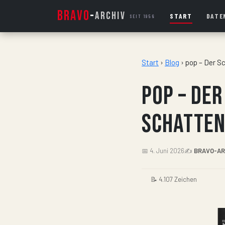
BRAVO
-
ARCHIV
START
DATE
SEIT 1956
Start
›
Blog
›
pop – Der S
pop – De
Schatten
📅 4. Juni 2026
✍️
BRAVO-AR
📝 4.107 Zeichen