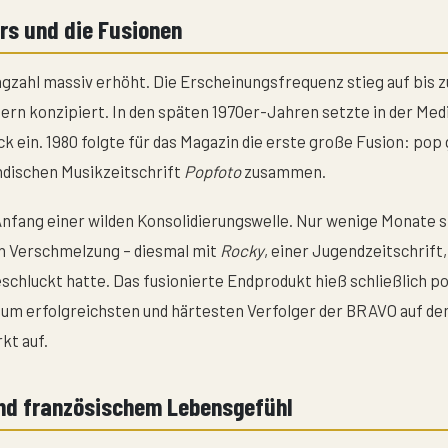
rs und die Fusionen
agzahl massiv erhöht. Die Erscheinungsfrequenz stieg auf bis z
ern konzipiert. In den späten 1970er-Jahren setzte in der Med
k ein. 1980 folgte für das Magazin die erste große Fusion: pop 
ndischen Musikzeitschrift
Popfoto
zusammen.
Anfang einer wilden Konsolidierungswelle. Nur wenige Monate 
n Verschmelzung – diesmal mit
Rocky
, einer Jugendzeitschrift,
schluckt hatte. Das fusionierte Endprodukt hieß schließlich p
zum erfolgreichsten und härtesten Verfolger der BRAVO auf 
kt auf.
nd französischem Lebensgefühl