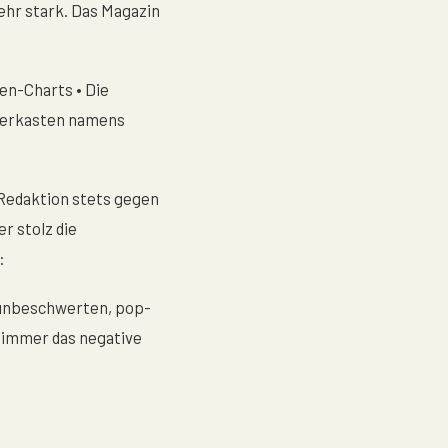
ehr stark. Das Magazin
en-Charts • Die
merkasten namens
 Redaktion stets gegen
r stolz die
:
m unbeschwerten, pop-
s immer das negative