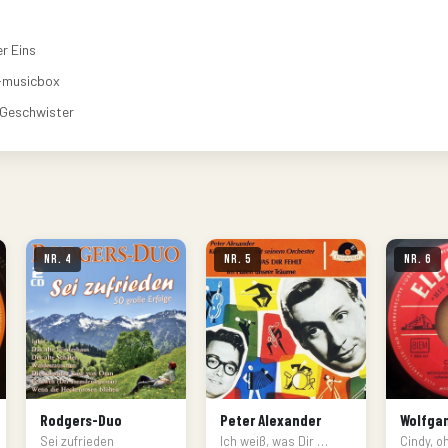
 Eins
-musicbox
 Geschwister
Nr. 4
Nr. 5
Nr. 6
Rodgers-Duo
Peter Alexander
Wolfga
Sei zufrieden
Ich weiß, was Dir …
Cindy, o