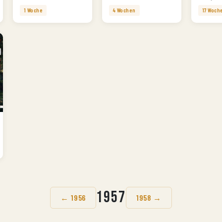
1 Woche
4 Wochen
17 Woch
1957
← 1956
1958 →