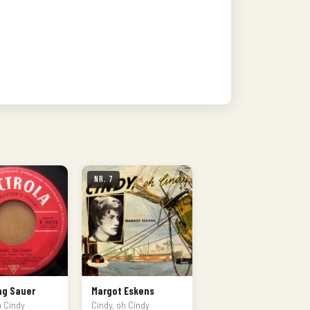
Nr. 7
ng Sauer
Margot Eskens
h Cindy
Cindy, oh Cindy