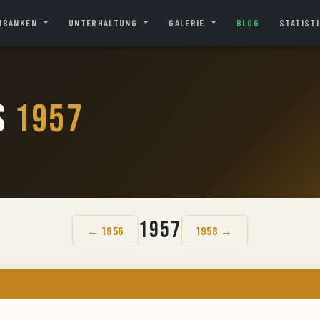
NBANKEN
UNTERHALTUNG
GALERIE
BLOG
STATIST
s
1957
1957
← 1956
1958 →