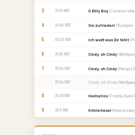
3
27.01.1957
O Billy Boy
(Caterina Vale
4
24.02.1957
Sei zufrieden!
(Rodgers-
5
03.03.1957
Ich weiß was Dir fehlt
(P
6
31.03.1957
Cindy, oh Cindy
(Wolfgan
7
07.04.1957
Cindy, oh Cindy
(Margot 
07.04.1957
Cindy, oh Cindy
(Wolfgan
8
30.07.1957
Heimatlos
(Freddy Quinn)
9
19.11.1957
Köhlerliesel
(Heimatsäng