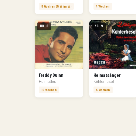
8 Wochen (5 W im Vj)
4 Wochen
Nr. 8
Nr. 9
Freddy Quinn
Heimatsänger
Heimatlos
Köhlerliesel
10 Wochen
5 Wochen