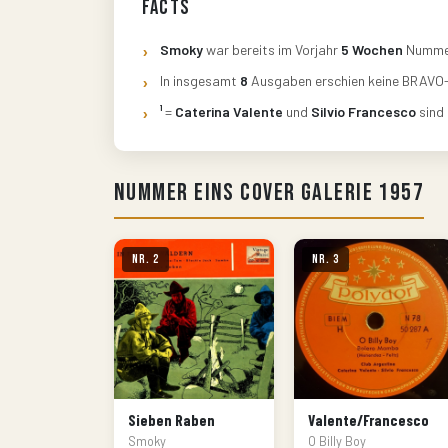
Facts
Smoky
war bereits im Vorjahr
5 Wochen
Nummer
In insgesamt
8
Ausgaben erschien keine BRAVO
¹
=
Caterina Valente
und
Silvio Francesco
sind
Nummer Eins Cover Galerie 1957
Nr. 2
Nr. 3
Sieben Raben
Valente/Francesco
Smoky
O Billy Boy