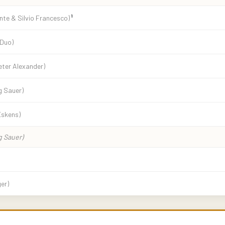
nte & Silvio Francesco)
¹
Duo)
eter Alexander)
g Sauer)
Eskens)
g Sauer)
er)