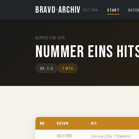
BRAVO
-
ARCHIV
START
DATE
SEIT 1956
NUMMER EINS HITS
/
Nummer Eins Hit
NR. 3–9
7 HITS
NR.
DATUM
HIT
06.01.1957
Smoky
(Die 7 Raben)