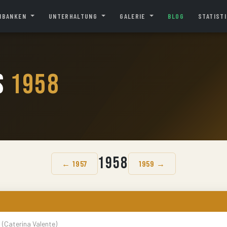
NBANKEN
UNTERHALTUNG
GALERIE
BLOG
STATIST
s
1958
1958
← 1957
1959 →
t
(Caterina Valente)