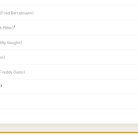
(Fred Bertelmann)
h Miller)
¹
Billy Vaughn)
nn)
(Freddy Quinn)
²