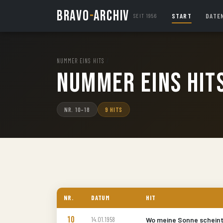
BRAVO
-
ARCHIV
START
DATE
SEIT 1956
NUMMER EINS HITS
/
Nummer Eins Hit
NR. 10–18
9 HITS
NR.
DATUM
HIT
10
14.01.1958
Wo meine Sonne schein