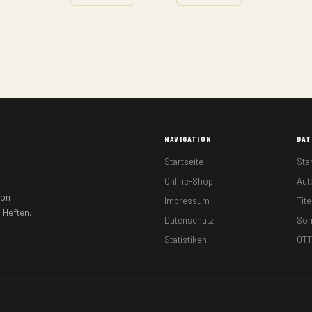
NAVIGATION
DA
Startseite
Sta
Online-Shop
Au
Von
Impressum
Tite
 Heften.
Datenschutz
So
Statistiken
OTT