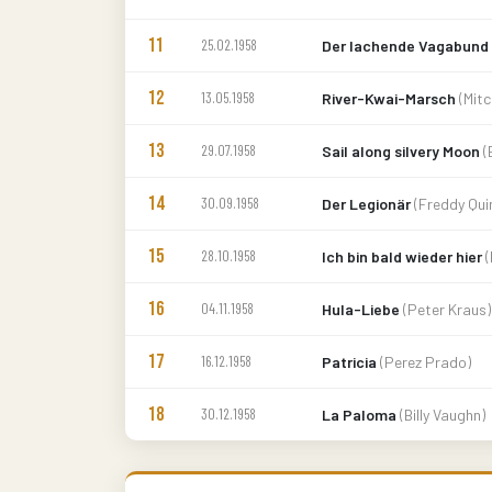
11
25.02.1958
Der lachende Vagabund
12
13.05.1958
River-Kwai-Marsch
(Mitc
13
29.07.1958
Sail along silvery Moon
(
14
30.09.1958
Der Legionär
(Freddy Qui
15
28.10.1958
Ich bin bald wieder hier
16
04.11.1958
Hula-Liebe
(Peter Kraus)
17
16.12.1958
Patricia
(Perez Prado)
18
30.12.1958
La Paloma
(Billy Vaughn)