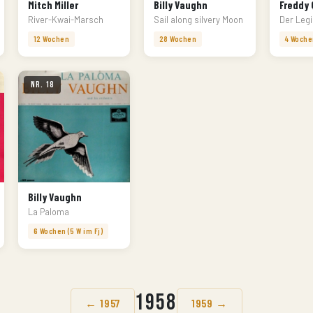
Mitch Miller
Billy Vaughn
Freddy 
River-Kwai-Marsch
Sail along silvery Moon
Der Leg
12 Wochen
28 Wochen
4 Woche
Nr. 18
Billy Vaughn
La Paloma
6 Wochen (5 W im Fj)
1958
← 1957
1959 →