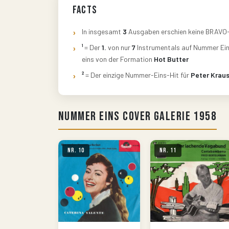
Facts
In insgesamt
3
Ausgaben erschien keine BRAVO
¹
= Der
1.
von nur
7
Instrumentals auf Nummer Ein
eins von der Formation
Hot Butter
²
= Der einzige Nummer-Eins-Hit für
Peter Krau
Nummer Eins Cover Galerie 1958
Nr. 10
Nr. 11