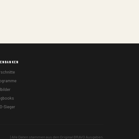
TENBANKEN
rschnitte
togramme
lbilder
ngbooks
O-Sieger
| Alle Daten stammen aus den Original BRAVO Ausgaben.